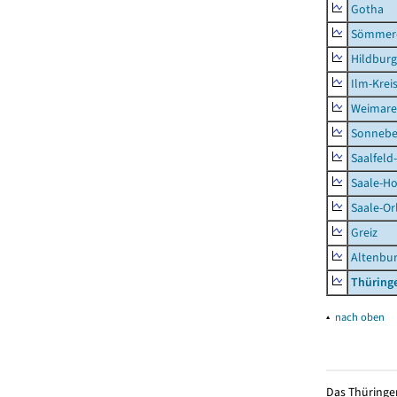
Gotha
Sömmer
Hildbur
Ilm-Krei
Weimare
Sonnebe
Saalfeld
Saale-Ho
Saale-Or
Greiz
Altenbu
Thüring
▴
nach oben
Das Thüringer