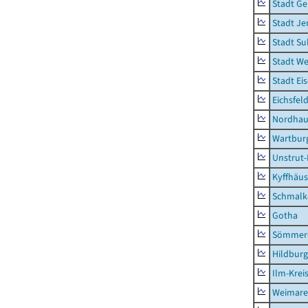
Stadt Ge
Stadt Je
Stadt Su
Stadt W
Stadt Ei
Eichsfel
Nordhau
Wartburg
Unstrut-
Kyffhäus
Schmalk
Gotha
Sömmer
Hildbur
Ilm-Krei
Weimare