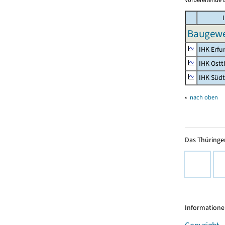
I
Baugewe
IHK Erfu
IHK Ostt
IHK Süd
▴
nach oben
Das Thüringer
Informationen
Copyright