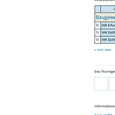
I
Baugewe
IHK Erfu
IHK Ostt
IHK Süd
▴
nach oben
Das Thüringer
Informationen
Copyright