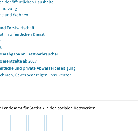
en der öffentlichen Haushalte
nnutzung
de und Wohnen
und Forstwirtschaft
al im öffentlichen Dienst
n
t
serabgabe an Letztverbraucher
serentgelte ab 2017
entliche und private Abwasserbeseitigung
ehmen, Gewerbeanzeigen, Insolvenzen
s
 Landesamt für Statistik in den sozialen Netzwerken: