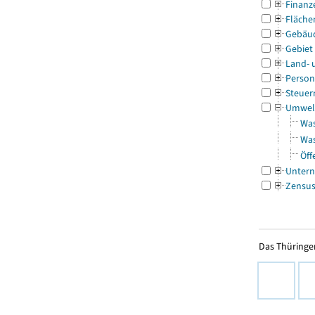
Finanz
Fläche
Gebäu
Gebiet
Land- 
Person
Steuer
Umwel
Was
Was
Öff
Untern
Zensu
Das Thüringer