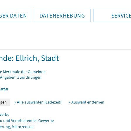
GER DATEN
DATENERHEBUNG
SERVIC
de: Ellrich, Stadt
e Merkmale der Gemeinde
 Angaben, Zuordnungen
ete
» Alle auswählen (Ladezeit!)
» Auswahl entfernen
werbe
u und Verarbeitendes Gewerbe
erung, Mikrozensus