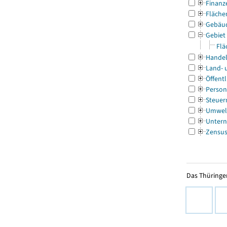
Finanz
Fläche
Gebäu
Gebiet
Flä
Handel
Land- 
Öffentl
Person
Steuer
Umwel
Untern
Zensu
Das Thüringer