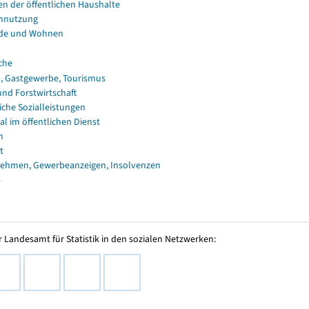
en der öffentlichen Haushalte
nnutzung
de und Wohnen
che
, Gastgewerbe, Tourismus
und Forstwirtschaft
iche Sozialleistungen
al im öffentlichen Dienst
n
t
ehmen, Gewerbeanzeigen, Insolvenzen
s
 Landesamt für Statistik in den sozialen Netzwerken: