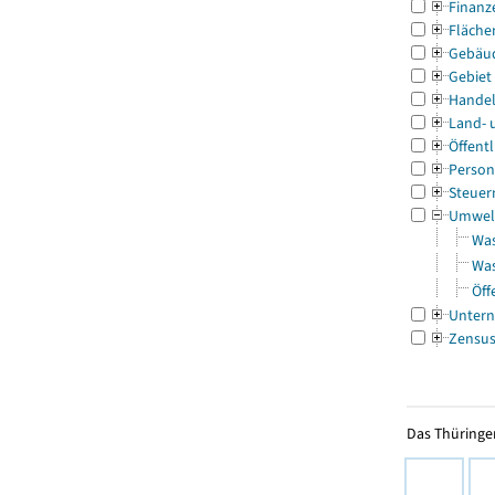
Finanz
Fläche
Gebäu
Gebiet
Handel
Land- 
Öffentl
Person
Steuer
Umwel
Was
Was
Öff
Untern
Zensu
Das Thüringer