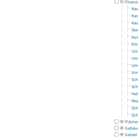
Finanz
Kas
Kas
Ka
Ste
Aus
Ein
Uml
Uml
Uml
Uml
Sch
Sch
Heb
Rea
Sch
Sch
Fläche
Gebäu
Gebiet