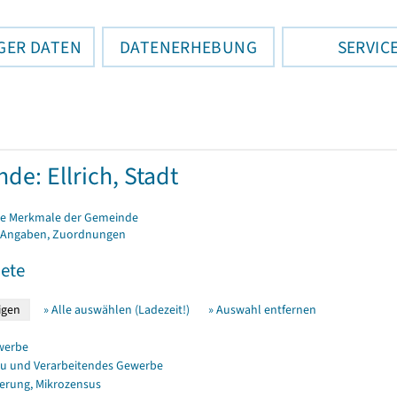
GER DATEN
DATENERHEBUNG
SERVIC
de: Ellrich, Stadt
e Merkmale der Gemeinde
 Angaben, Zuordnungen
ete
» Alle auswählen (Ladezeit!)
» Auswahl entfernen
werbe
u und Verarbeitendes Gewerbe
erung, Mikrozensus