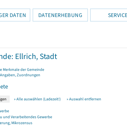
GER DATEN
DATENERHEBUNG
SERVIC
de: Ellrich, Stadt
e Merkmale der Gemeinde
 Angaben, Zuordnungen
ete
» Alle auswählen (Ladezeit!)
» Auswahl entfernen
werbe
u und Verarbeitendes Gewerbe
erung, Mikrozensus