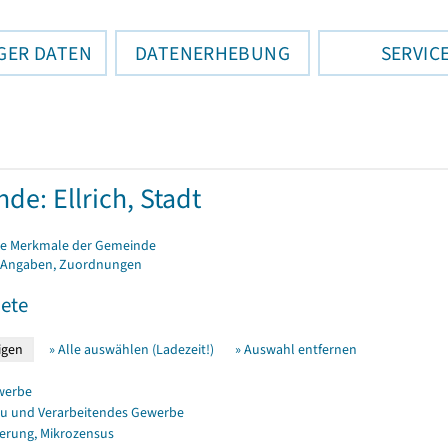
GER DATEN
DATENERHEBUNG
SERVIC
de: Ellrich, Stadt
e Merkmale der Gemeinde
 Angaben, Zuordnungen
ete
» Alle auswählen (Ladezeit!)
» Auswahl entfernen
werbe
u und Verarbeitendes Gewerbe
erung, Mikrozensus