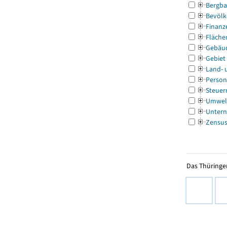
Bergba
Bevölk
Finanz
Fläche
Gebäu
Gebiet
Land- 
Person
Steuer
Umwel
Untern
Zensu
Das Thüringer