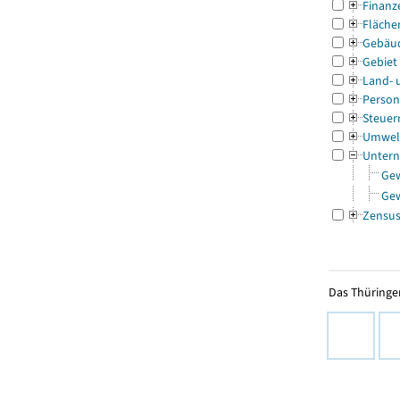
Finanz
Fläche
Gebäu
Gebiet
Land- 
Person
Steuer
Umwel
Untern
Ge
Ge
Zensu
Das Thüringer