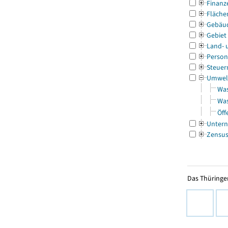
Finanz
Fläche
Gebäu
Gebiet
Land- 
Person
Steuer
Umwel
Was
Was
Öff
Untern
Zensu
Das Thüringer