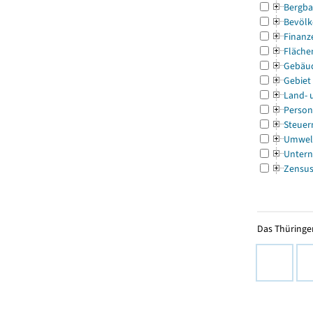
Bergba
Bevölk
Finanz
Fläche
Gebäu
Gebiet
Land- 
Person
Steuer
Umwel
Untern
Zensu
Das Thüringer