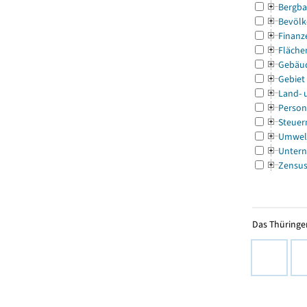
Bergba
Bevölk
Finanz
Fläche
Gebäu
Gebiet
Land- 
Person
Steuer
Umwel
Untern
Zensu
Das Thüringer