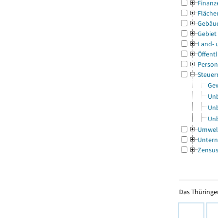
Finanz
Fläche
Gebäu
Gebiet
Land- 
Öffentl
Person
Steuer
Gew
Unb
Unb
Unb
Umwel
Untern
Zensu
Das Thüringer