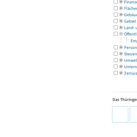
Finanz
Fläche
Gebäu
Gebiet
Land- 
Öffentl
Emp
Person
Steuer
Umwel
Untern
Zensu
Das Thüringer