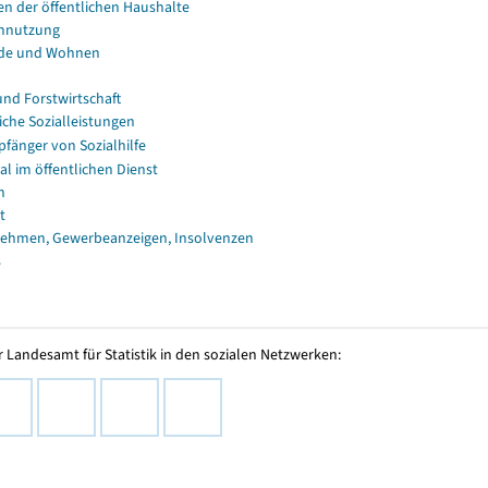
en der öffentlichen Haushalte
nnutzung
de und Wohnen
und Forstwirtschaft
iche Sozialleistungen
fänger von Sozialhilfe
al im öffentlichen Dienst
n
t
ehmen, Gewerbeanzeigen, Insolvenzen
s
 Landesamt für Statistik in den sozialen Netzwerken: