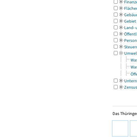
Finanz
Fläche
Gebäu
Gebiet
Land- 
Öffentl
Person
Steuer
Umwel
Was
Was
Öff
Untern
Zensu
Das Thüringer