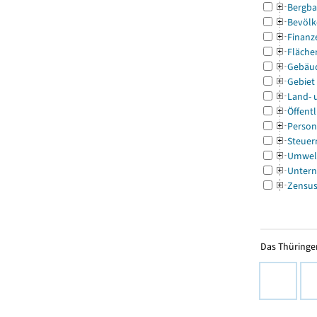
Bergba
Bevölk
Finanz
Fläche
Gebäu
Gebiet
Land- 
Öffentl
Person
Steuer
Umwel
Untern
Zensu
Das Thüringer