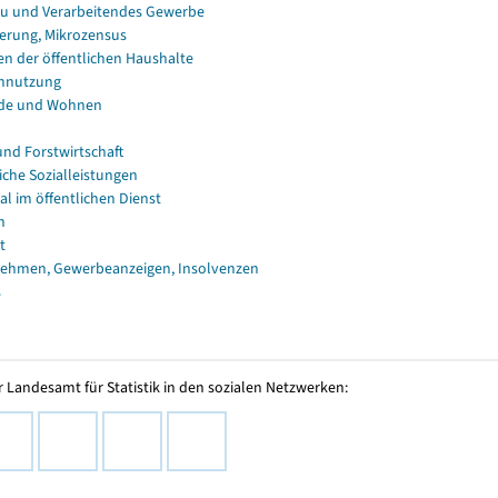
u und Verarbeitendes Gewerbe
erung, Mikrozensus
en der öffentlichen Haushalte
nnutzung
de und Wohnen
und Forstwirtschaft
iche Sozialleistungen
al im öffentlichen Dienst
n
t
ehmen, Gewerbeanzeigen, Insolvenzen
s
 Landesamt für Statistik in den sozialen Netzwerken: