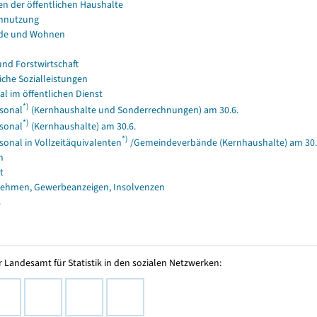
en der öffentlichen Haushalte
nnutzung
de und Wohnen
und Forstwirtschaft
iche Sozialleistungen
al im öffentlichen Dienst
*)
sonal
(Kernhaushalte und Sonderrechnungen) am 30.6.
*)
sonal
(Kernhaushalte) am 30.6.
*)
sonal in Vollzeitäquivalenten
/Gemeindeverbände (Kernhaushalte) am 30.
n
t
ehmen, Gewerbeanzeigen, Insolvenzen
s
 Landesamt für Statistik in den sozialen Netzwerken: