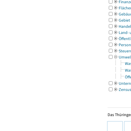
Finanz
Fläche
Gebäu
Gebiet
Handel
Land- 
Öffentl
Person
Steuer
Umwel
Was
Was
Öff
Untern
Zensu
Das Thüringer