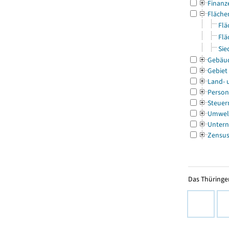
Finanz
Fläche
Flä
Flä
Sie
Gebäu
Gebiet
Land- 
Person
Steuer
Umwel
Untern
Zensu
Das Thüringer