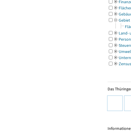
Finanz
Fläche
Gebäu
Gebiet
Flä
Land- 
Person
Steuer
Umwel
Untern
Zensu
Das Thüringer
Informationen