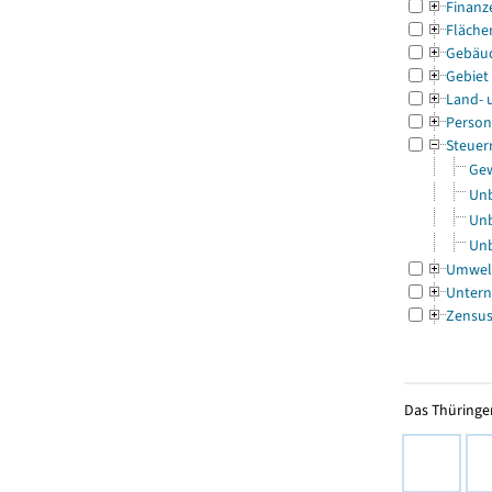
Finanz
Fläche
Gebäu
Gebiet
Land- 
Person
Steuer
Gew
Unb
Unb
Unb
Umwel
Untern
Zensu
Das Thüringer