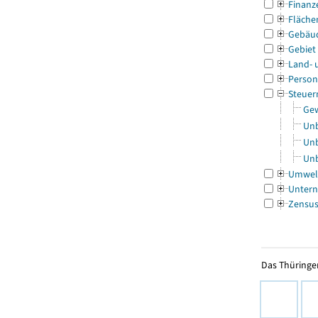
Finanz
Fläche
Gebäu
Gebiet
Land- 
Person
Steuer
Gew
Unb
Unb
Unb
Umwel
Untern
Zensu
Das Thüringer