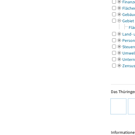
Finanz
Fläche
Gebäu
Gebiet
Flä
Land- 
Person
Steuer
Umwel
Untern
Zensu
Das Thüringer
Informationen