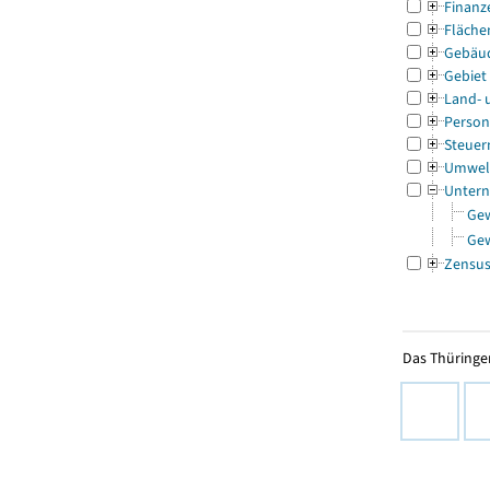
Finanz
Fläche
Gebäu
Gebiet
Land- 
Person
Steuer
Umwel
Untern
Ge
Ge
Zensu
Das Thüringer