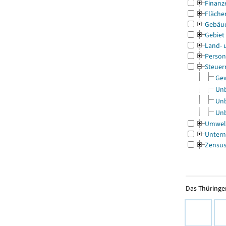
Finanz
Fläche
Gebäu
Gebiet
Land- 
Person
Steuer
Gew
Unb
Unb
Unb
Umwel
Untern
Zensu
Das Thüringer