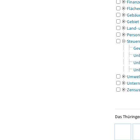
Finanz
Fläche
Gebäu
Gebiet
Land- 
Person
Steuer
Gew
Unb
Unb
Unb
Umwel
Untern
Zensu
Das Thüringer