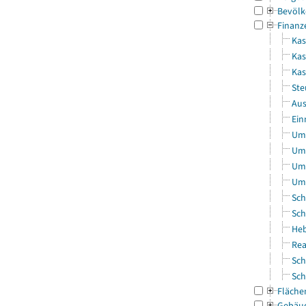
Bevölk
Finanz
Kas
Kas
Ka
Ste
Aus
Ein
Uml
Uml
Uml
Uml
Sch
Sch
Heb
Rea
Sch
Sch
Fläche
Gebäu