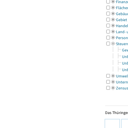
Finanz
Fläche
Gebäu
Gebiet
Handel
Land- 
Person
Steuer
Gew
Unb
Unb
Unb
Umwel
Untern
Zensu
Das Thüringer