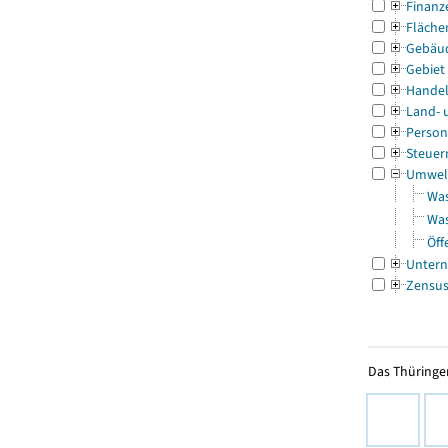
Finanz
Fläche
Gebäu
Gebiet
Handel
Land- 
Person
Steuer
Umwel
Was
Was
Öff
Untern
Zensu
Das Thüringer