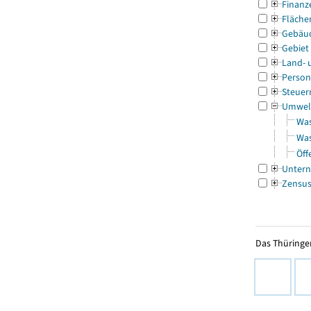
Finanz
Fläche
Gebäu
Gebiet
Land- 
Person
Steuer
Umwel
Was
Was
Öff
Untern
Zensu
Das Thüringer