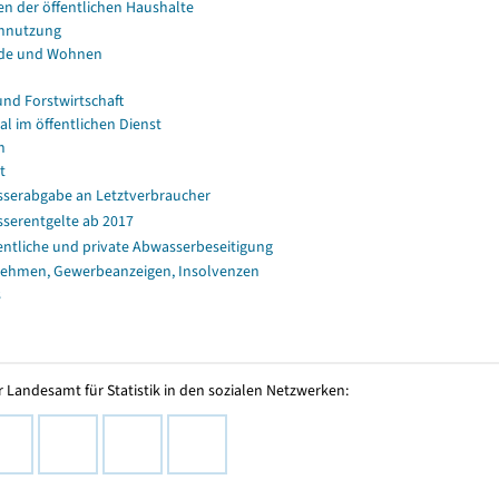
en der öffentlichen Haushalte
nnutzung
de und Wohnen
und Forstwirtschaft
al im öffentlichen Dienst
n
t
serabgabe an Letztverbraucher
serentgelte ab 2017
entliche und private Abwasserbeseitigung
ehmen, Gewerbeanzeigen, Insolvenzen
s
 Landesamt für Statistik in den sozialen Netzwerken: