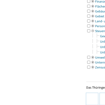
Finanz
Fläche
Gebäu
Gebiet
Land- 
Person
Steuer
Gew
Unb
Unb
Unb
Umwel
Untern
Zensu
Das Thüringer