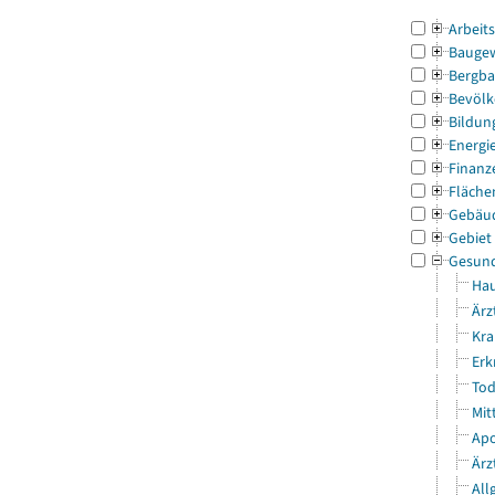
Arbeit
Bauge
Bergba
Bevölk
Bildun
Energi
Finanz
Fläche
Gebäu
Gebiet
Gesun
Hau
Ärz
Kra
Erk
Tod
Mit
Apo
Ärz
All