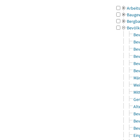
Arbeit
Bauge
Bergba
Bevölk
Bev
Bev
Bev
Bev
Bev
Bev
Män
Wei
Mit
Gem
Alt
Bev
Bev
Bev
Ein