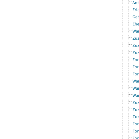
Ant
Erl
Geb
Ehe
Wan
Zuz
Zuz
Zuz
For
For
For
Wan
Wan
Wan
Zuz
Zuz
Zuz
For
For
For