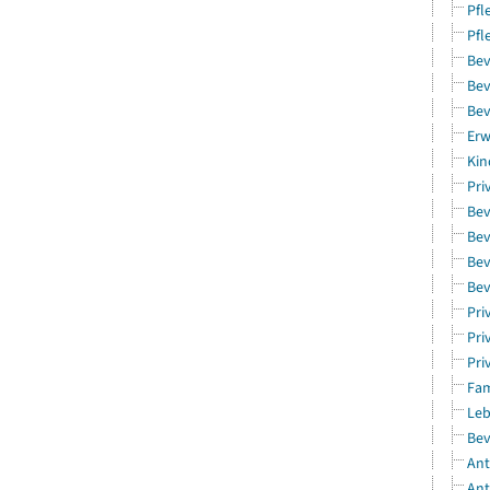
Pfl
Pfl
Bev
Bev
Bev
Erw
Kin
Pri
Bev
Bev
Bev
Bev
Pri
Pri
Pri
Fam
Leb
Bev
Ant
Ant