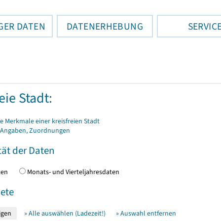
GER DATEN
DATENERHEBUNG
SERVIC
eie Stadt:
 Merkmale einer kreisfreien Stadt
 Angaben, Zuordnungen
tät der Daten
daten
Monats- und Vierteljahresdaten
ete
» Alle auswählen (Ladezeit!)
» Auswahl entfernen