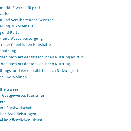
smarkt, Erwerbstätigkeit
werbe
u und Verarbeitendes Gewerbe
erung, Mikrozensus
g und Kultur
e- und Wasserversorgung
en der öffentlichen Haushalte
nnutzung
chen nach Art der tatsächlichen Nutzung ab 2015
chen nach Art der tatsächlichen Nutzung
dlungs- und Verkehrsfläche nach Nutzungsarten
de und Wohnen
dheitswesen
, Gastgewerbe, Tourismus
erk
und Forstwirtschaft
iche Sozialleistungen
al im öffentlichen Dienst