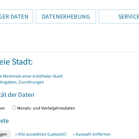
GER DATEN
DATENERHEBUNG
SERVIC
eie Stadt:
 Merkmale einer kreisfreien Stadt
 Angaben, Zuordnungen
tät der Daten
daten
Monats- und Vierteljahresdaten
ete
» Alle auswählen (Ladezeit!)
» Auswahl entfernen