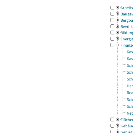
Arbeit
Bauge
Bergba
Bevölk
Bildun
Energi
Finanz
Kas
Ka
Sch
Sch
Sch
Heb
Rea
Sch
Sch
Net
Fläche
Gebäu
Gebiet