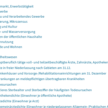
smarkt, Erwerbstätigkeit
werbe
u und Verarbeitendes Gewerbe
erung, Mikrozensus
g und Kultur
e- und Wasserversorgung
en der öffentlichen Haushalte
nnutzung
de und Wohnen
dheitswesen
ptberuflich tätige voll- und teilzeitbeschäftigte Ärzte, Zahnärzte, Apothe
te in freier Niederlassung nach Gebieten am 31.12.
nkenhäuser und Vorsorge-/Rehabilitationseinrichtungen am 31. Dezember
rankungen an meldepflichtigen übertragbaren Krankheiten
esursachen
tleres Sterbealter und Sterbeziffer der häufigsten Todesursachen
thekendichte (Einwohner je öffentliche Apotheke)
tedichte (Einwohner je Arzt)
gemeinärztedichte (Einwohner je niedergelassenen Allgemein-/Praktischen A