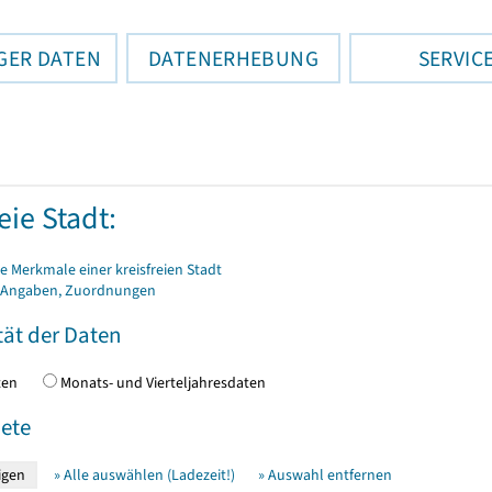
GER DATEN
DATENERHEBUNG
SERVIC
eie Stadt:
 Merkmale einer kreisfreien Stadt
 Angaben, Zuordnungen
tät der Daten
daten
Monats- und Vierteljahresdaten
ete
» Alle auswählen (Ladezeit!)
» Auswahl entfernen