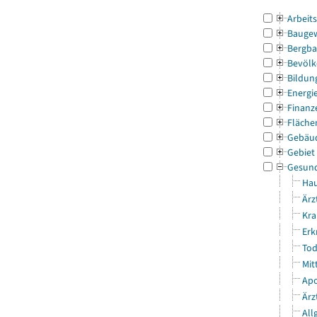
Arbeit
Bauge
Bergba
Bevölk
Bildun
Energi
Finanz
Fläche
Gebäu
Gebiet
Gesun
Hau
Ärz
Kra
Erk
Tod
Mit
Apo
Ärz
All