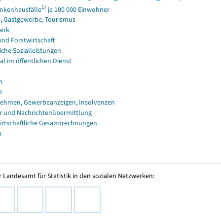
1)
nkenhausfälle
je 100 000 Einwohner
, Gastgewerbe, Tourismus
erk
und Forstwirtschaft
iche Sozialleistungen
al im öffentlichen Dienst
n
t
ehmen, Gewerbeanzeigen, Insolvenzen
r und Nachrichtenübermittlung
irtschaftliche Gesamtrechnungen
n
 Landesamt für Statistik in den sozialen Netzwerken: