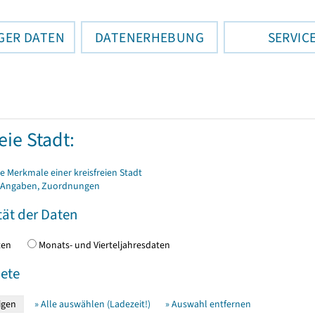
GER DATEN
DATENERHEBUNG
SERVIC
eie Stadt:
 Merkmale einer kreisfreien Stadt
 Angaben, Zuordnungen
tät der Daten
daten
Monats- und Vierteljahresdaten
ete
» Alle auswählen (Ladezeit!)
» Auswahl entfernen