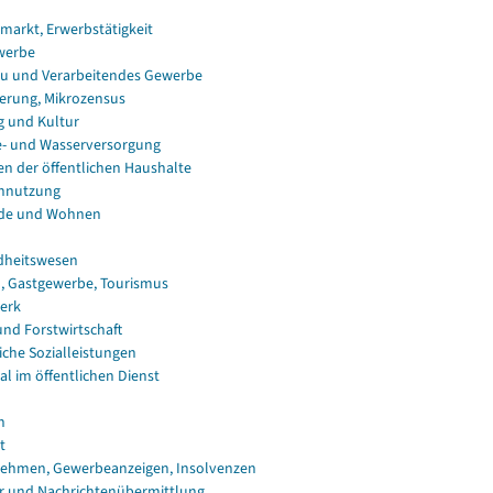
smarkt, Erwerbstätigkeit
werbe
u und Verarbeitendes Gewerbe
erung, Mikrozensus
g und Kultur
e- und Wasserversorgung
en der öffentlichen Haushalte
nnutzung
de und Wohnen
dheitswesen
, Gastgewerbe, Tourismus
erk
und Forstwirtschaft
iche Sozialleistungen
al im öffentlichen Dienst
n
t
ehmen, Gewerbeanzeigen, Insolvenzen
r und Nachrichtenübermittlung