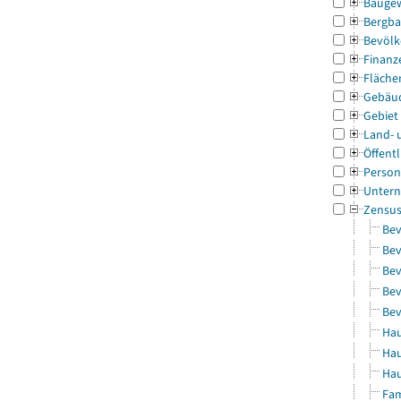
Bauge
Bergba
Bevölk
Finanz
Fläche
Gebäu
Gebiet
Land- 
Öffentl
Person
Untern
Zensu
Bev
Bev
Bev
Bev
Bev
Hau
Hau
Hau
Fam