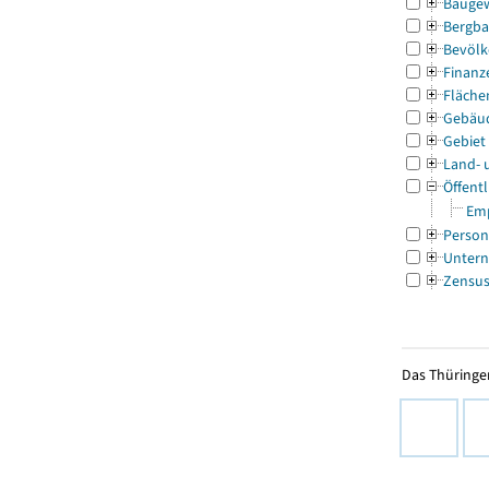
Bauge
Bergba
Bevölk
Finanz
Fläche
Gebäu
Gebiet
Land- 
Öffentl
Emp
Person
Untern
Zensu
Das Thüringer