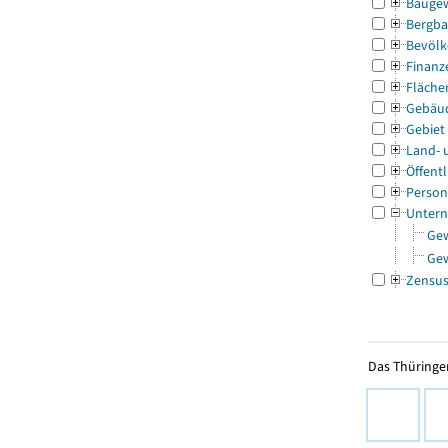
Bauge
Bergba
Bevölk
Finanz
Fläche
Gebäu
Gebiet
Land- 
Öffentl
Person
Untern
Ge
Ge
Zensu
Das Thüringer