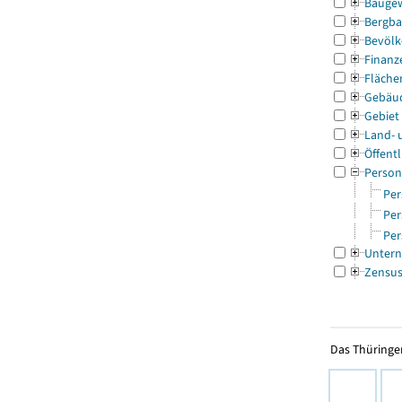
Bauge
Bergba
Bevölk
Finanz
Fläche
Gebäu
Gebiet
Land- 
Öffentl
Person
Per
Per
Per
Untern
Zensu
Das Thüringer