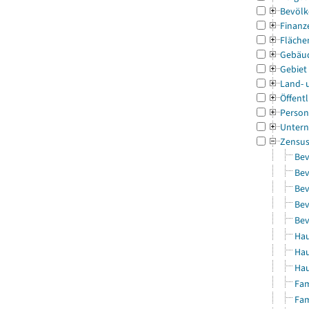
Bevölk
Finanz
Fläche
Gebäu
Gebiet
Land- 
Öffentl
Person
Untern
Zensu
Bev
Bev
Bev
Bev
Bev
Hau
Hau
Hau
Fam
Fam