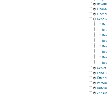
Bevölk
Finanz
Fläche
Gebäu
Bau
Bau
Bes
Bes
Bes
Bes
Bes
Bes
Gebiet
Land- 
Öffentl
Person
Untern
Zensu