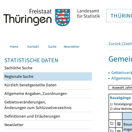
THÜRIN
Zurück
|
Zeic
Home
Kontakt
Suche
Newsletter
Gemein
STATISTISCHE DATEN
Sachliche Suche
▸
Gebietsver
Regionale Suche
▸
Allgemeine
Kürzlich bereitgestellte Daten
Allgemeine Angaben, Zuordnungen
Bauabgänge 
Gebietsveränderungen,
1) Totalabgäng
Änderungen zum Schlüsselverzeichnis
2) ohne Wohnh
Definitionen und Erläuterungen
Baua
Newsletter
insg