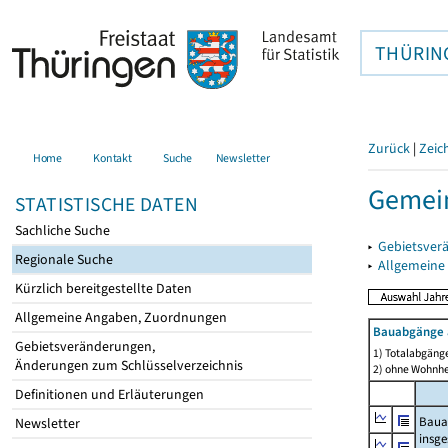
THÜRIN
Zurück
|
Zeic
Home
Kontakt
Suche
Newsletter
Gemein
STATISTISCHE DATEN
Sachliche Suche
▸
Gebietsver
Regionale Suche
▸
Allgemeine
Kürzlich bereitgestellte Daten
Allgemeine Angaben, Zuordnungen
Bauabgänge 
Gebietsveränderungen,
1) Totalabgäng
Änderungen zum Schlüsselverzeichnis
2) ohne Wohnh
Definitionen und Erläuterungen
Baua
Newsletter
insg