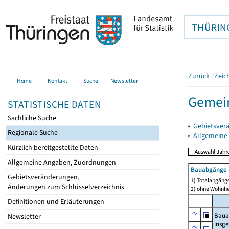
THÜRIN
Zurück
|
Zeic
Home
Kontakt
Suche
Newsletter
Gemein
STATISTISCHE DATEN
Sachliche Suche
▸
Gebietsver
Regionale Suche
▸
Allgemeine
Kürzlich bereitgestellte Daten
Allgemeine Angaben, Zuordnungen
Bauabgänge 
Gebietsveränderungen,
1) Totalabgäng
Änderungen zum Schlüsselverzeichnis
2) ohne Wohnh
Definitionen und Erläuterungen
Baua
Newsletter
insg